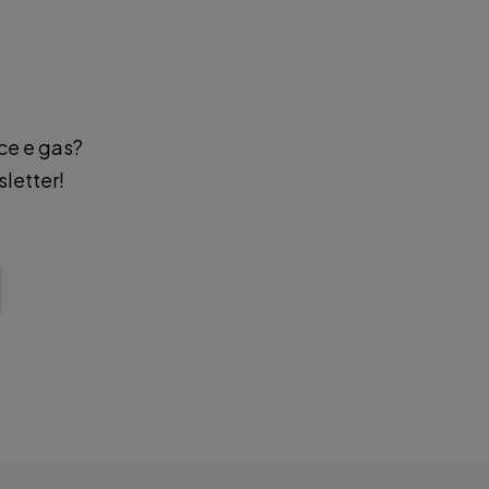
uce e gas?
sletter!
ATORIO)