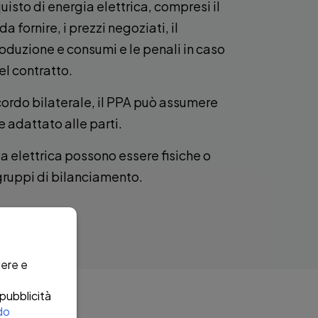
quisto di energia elettrica, compresi il
da fornire, i prezzi negoziati, il
oduzione e consumi e le penali in caso
l contratto.
cordo bilaterale, il PPA può assumere
 adattato alle parti.
ia elettrica possono essere fisiche o
gruppi di bilanciamento.
iere e
 pubblicità
do