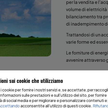
per la vendita e l'ac
volume di elettricità 
bilanciamento tra pr
di inadempimento de
Trattandosi di un ac
varie forme ed essere
Le forniture di energ
avvenire attraverso 
ioni sui cookie che utilizziamo
 i cookie per fornire i nostri servizi e, se accettate, per raccogl
informazioni sulle prestazioni e sull'utilizzo del sito, per fornire
à di social media e per migliorare e personalizzare contenuti e
Accettando
acconsentite all'utilizzo di questi cookie.
Rifiutan