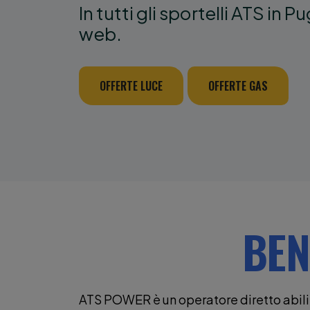
In tutti gli sportelli ATS in Pu
web.
OFFERTE LUCE
OFFERTE GAS
BEN
ATS POWER è un operatore diretto abilit