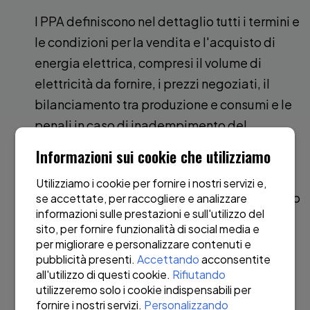
I PPA definiscono nel dettaglio tutti i termini e
le condizioni per la vendita e l'acquisto di
energia elettrica, compresi il volume di
elettricità da fornire, i prezzi negoziati, il
bilanciamento tra produzione e consumi e le
penali in caso di inadempimento del
contratto.
Informazioni sui cookie che utilizziamo
Trattandosi di un accordo bilaterale, il PPA
Utilizziamo i cookie per fornire i nostri servizi e,
può assumere varie forme ed essere adattato
se accettate, per raccogliere e analizzare
informazioni sulle prestazioni e sull'utilizzo del
alle parti.
sito, per fornire funzionalità di social media e
per migliorare e personalizzare contenuti e
Le forniture di energia elettrica possono
pubblicità presenti.
Accettando
acconsentite
essere fisiche o avvenire attraverso gruppi di
all'utilizzo di questi cookie.
Rifiutando
utilizzeremo solo i cookie indispensabili per
bilanciamento.
fornire i nostri servizi.
Personalizzando